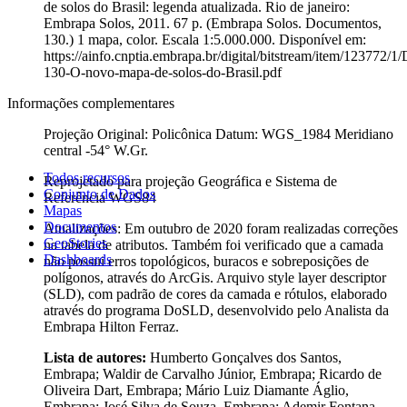
de solos do Brasil: legenda atualizada. Rio de janeiro:
Embrapa Solos, 2011. 67 p. (Embrapa Solos. Documentos,
130.) 1 mapa, color. Escala 1:5.000.000. Disponível em:
https://ainfo.cnptia.embrapa.br/digital/bitstream/item/123772/
130-O-novo-mapa-de-solos-do-Brasil.pdf
Informações complementares
Projeção Original: Policônica Datum: WGS_1984 Meridiano
central -54° W.Gr.
Todos recursos
Reprojetado para projeção Geográfica e Sistema de
Conjunto de Dados
Referência WGS84
Mapas
Documentos
Atualizações: Em outubro de 2020 foram realizadas correções
GeoStories
na tabela de atributos. Também foi verificado que a camada
Dashboards
não possui erros topológicos, buracos e sobreposições de
polígonos, através do ArcGis. Arquivo style layer descriptor
(SLD), com padrão de cores da camada e rótulos, elaborado
através do programa DoSLD, desenvolvido pelo Analista da
Embrapa Hilton Ferraz.
Lista de autores:
Humberto Gonçalves dos Santos,
Embrapa; Waldir de Carvalho Júnior, Embrapa; Ricardo de
Oliveira Dart, Embrapa; Mário Luiz Diamante Áglio,
Embrapa; José Silva de Souza, Embrapa; Ademir Fontana,