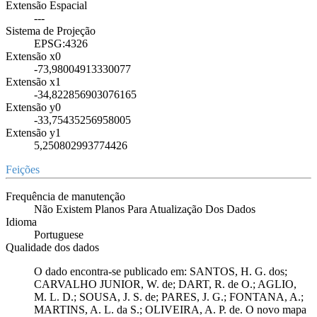
Extensão Espacial
---
Sistema de Projeção
EPSG:4326
Extensão x0
-73,98004913330077
Extensão x1
-34,822856903076165
Extensão y0
-33,75435256958005
Extensão y1
5,250802993774426
Feições
Frequência de manutenção
Não Existem Planos Para Atualização Dos Dados
Idioma
Portuguese
Qualidade dos dados
O dado encontra-se publicado em: SANTOS, H. G. dos;
CARVALHO JUNIOR, W. de; DART, R. de O.; AGLIO,
M. L. D.; SOUSA, J. S. de; PARES, J. G.; FONTANA, A.;
MARTINS, A. L. da S.; OLIVEIRA, A. P. de. O novo mapa